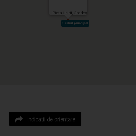
Piața Unirii, Oradea
Sediul principal
Sediul principal
Indicatii de orientare