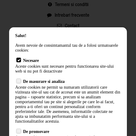
Termeni si conditii
Intrebari frecvente
Contact
ANPC
Salut!
Termeni si conditii
Avem nevoie de consimtamantul tau de a folosi urmatoarele
cookies:
Politica de confidentialitate
Necesare
Aceste cookies sunt necesare pentru functionarea site-ului
ANPC
web si nu pot fi dezactivate
De masurare si analiza
Aceste cookies ne permit sa numaram utilizatorii care
viziteaza site-ul sau cat de accesat este un anumit element din
pagina – rapoarte statistice, precum si sa analizam
comportamentul tau pe site si alegerile pe care le-ai facut,
pentru a-ti oferi un continut personalizat conform
preferintelor tale. De asemenea, informatiile colectate ne
ajuta sa imbunatatim performanta site-ului si a
ABONARE LA NEWSLETTER
functionalitatilor acestuia.
De promovare
ABONARE