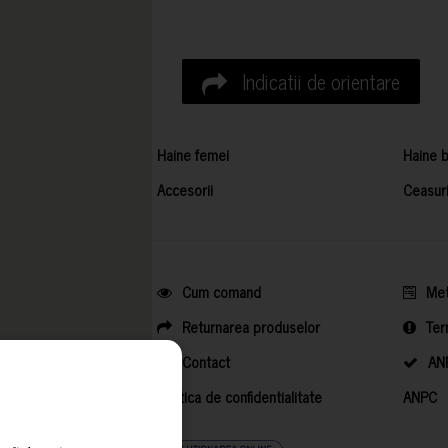
Indicatii de orientare
Haine femei
Haine b
Accesorii
Ceasur
Cum comand
Met
Returnarea produselor
Ter
Contact
AN
Politica de confidentialitate
ANPC