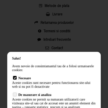
Metode de plata
Livrare
Returnarea produselor
Termeni si conditii
Intrebari frecvente
Contact
ANPC
Salut!
Termeni si conditii
Avem nevoie de consimtamantul tau de a folosi urmatoarele
cookies:
Politica de confidentialitate
Necesare
ANPC
Aceste cookies sunt necesare pentru functionarea site-ului
web si nu pot fi dezactivate
De masurare si analiza
Aceste cookies ne permit sa numaram utilizatorii care
viziteaza site-ul sau cat de accesat este un anumit element din
pagina – rapoarte statistice, precum si sa analizam