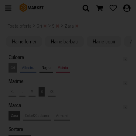
>
>
>
Toata oferta
Gri
S
Zara
Haine femei
Haine barbati
Haine copii
Ac
Culoare
x
Gri
Albastru
Negru
Visiniu
Marime
x
XL
L
M
S
XS
Marca
x
Zara
Dolce&Gabbana
Armani
Sortare